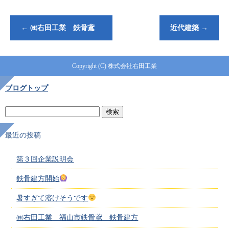
←
㈱右田工業 鉄骨鳶
近代建築
→
Copyright (C) 株式会社右田工業
ブログトップ
最近の投稿
第３回企業説明会
鉄骨建方開始
暑すぎて溶けそうです
㈱右田工業 福山市鉄骨鳶 鉄骨建方