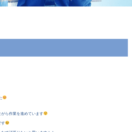
た
ながら作業を進めています
です