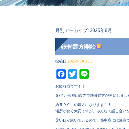
月別アーカイブ:
2025年8月
鉄骨建方開始
投稿日
2025年8月12日
Facebook
Twitter
Line
お疲れ様です！！
８/７から福山市内で鉄骨建方が開始しまし
約５００ｔの建方になります！！
場所が狭く大変ですが、みんなで話し合い
暑い日が続いているので、熱中症には注意