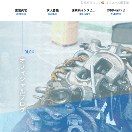
投稿頑張ります
|株式会社右田工業