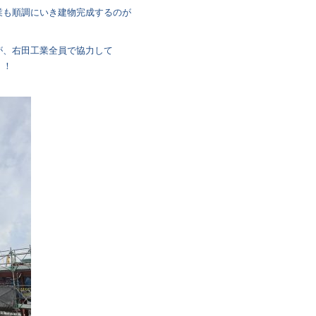
業も順調にいき建物完成するのが
が、右田工業全員で協力して
！！