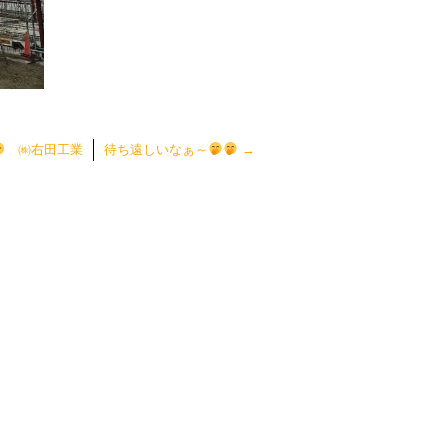
㈱右田工業
待ち遠しいなぁ～
→