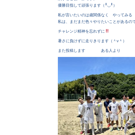
優勝目指して頑張ります（╹◡╹）
私が言いたいのは歳関係なく やってみる
私は、まだまだ色々やりたいことがあるの
チャレンジ精神を忘れずに
暑さに負けずに走りきります（＾ν＾）
また投稿します ある人より