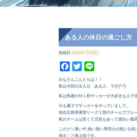
ある人の休日の過ごし方
投稿日
2024年7月26日
Facebook
Twitter
Line
みなさんこんたちは！！
私は今回の主人公 ある人 です(^-^)
私は馬鹿が付く程サッカーが大好きな人で
今も週２でサッカーをやっていまして、
現在広島県東部リーグ１部のチームでプレ
私のチームは若くて元気もあって面白い最高の
このクソ暑い中,熱い熱い男同士の戦いを戦って
残すこと後３節です。