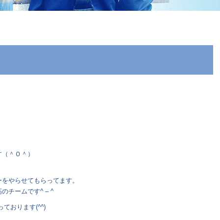
す（＾Ｏ＾）
ーをやらせてもらってます。
チームです^ – ^
おります(^^)