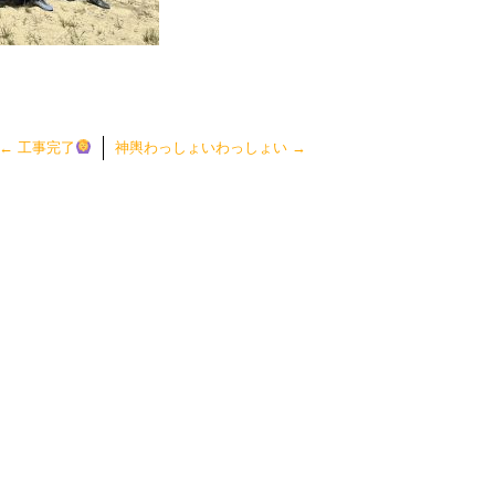
←
工事完了
神輿わっしょいわっしょい
→