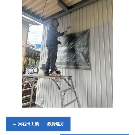
←
㈱右田工業 鉄骨建方