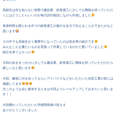
高校生は何も知らない状態で建設業、鉄骨鳶工に少しでも興味を持っていただ
くにはどうしたらいいのか毎日試行錯誤しながら作成しました
発表時間も限られる中での鉄骨鳶工の魅力を全力で伝えることができたかなと
思います
その中でも高校生が１番夢中になっていたのは安全帯の紹介です
みんなこんな重たいものを背負って作業しているのかと驚いていました
紹介出来てよかった
今回の会をきっかけに少しでも建設業、鉄骨鳶工に興味を持っていただけたら
嬉しいなと思います
今回、練習に付き合ってもらいアドバイスなどをいただいた右田工業の皆には
感謝してます
次このような会に参加するときは今回よりレベルアップしておきたいと思いま
す！！
今回携わっていただいた学校関係者の皆さま
ありがとうございました