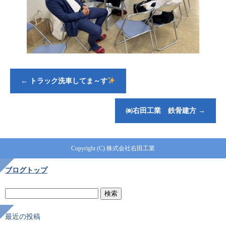
←
トラック洗車してま～す
㈱右田工業 鉄骨建方
→
Copyright (C) 株式会社右田工業
ブログトップ
最近の投稿